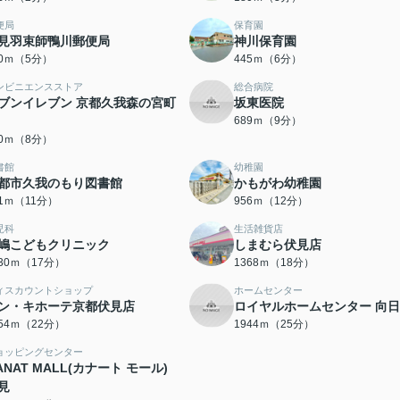
便局
保育園
見羽束師鴨川郵便局
神川保育園
00ｍ（5分）
445ｍ（6分）
ンビニエンスストア
総合病院
ブンイレブン 京都久我森の宮町
坂東医院
689ｍ（9分）
30ｍ（8分）
書館
幼稚園
都市久我のもり図書館
かもがわ幼稚園
21ｍ（11分）
956ｍ（12分）
児科
生活雑貨店
嶋こどもクリニック
しまむら伏見店
330ｍ（17分）
1368ｍ（18分）
ィスカウントショップ
ホームセンター
ン・キホーテ京都伏見店
ロイヤルホームセンター 向
754ｍ（22分）
1944ｍ（25分）
ョッピングセンター
ANAT MALL(カナート モール)
見