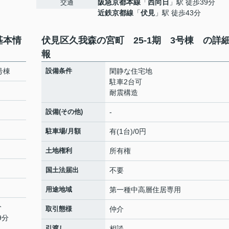
阪急京都本線
「
西向日
」駅 徒歩39分
交通
近鉄京都線
「
伏見
」駅 徒歩43分
基本情
伏見区久我森の宮町 25-1期 3号棟 の詳
報
3号棟
設備条件
閑静な住宅地
駐車2台可
耐震構造
設備(その他)
-
駐車場/月額
有(1台)/0円
土地権利
所有権
国土法届出
不要
用途地域
第一種中高層住居専用
分
取引態様
仲介
9分
引渡し
相談