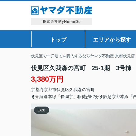
トップ
エリアから探す
伏見区で一戸建てを購入するならヤマダ不動産 京都伏見店
伏見区久我森の宮町 25-1期 3号
3,380万円
京都府
京都市伏見区
久我森の宮町
東海道本線「長岡京」駅徒歩52分
阪急京都本線「西
1
/
28