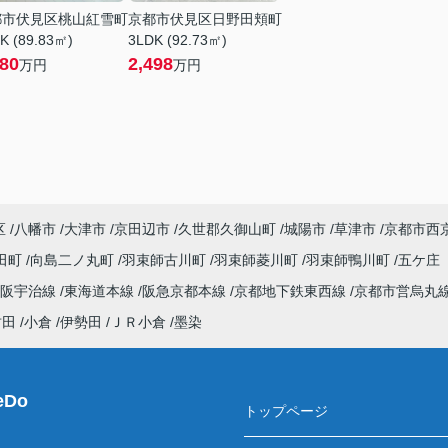
都市伏見区桃山紅雪町
京都市伏見区日野田頬町
K (89.83㎡)
3LDK (92.73㎡)
580
2,498
万円
万円
区
八幡市
大津市
京田辺市
久世郡久御山町
城陽市
草津市
京都市西
田町
向島二ノ丸町
羽束師古川町
羽束師菱川町
羽束師鴨川町
五ケ庄
京阪宇治線
東海道本線
阪急京都本線
京都地下鉄東西線
京都市営烏丸
竹田
小倉
伊勢田
ＪＲ小倉
墨染
Do
トップページ