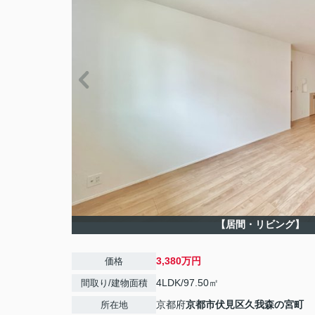
【居間・リビング】
3,380万円
価格
4LDK/97.50㎡
間取り/建物面積
京都府
京都市伏見区
久我森の宮町
所在地