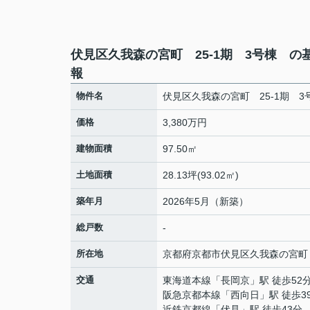
伏見区久我森の宮町 25-1期 3号棟 の
報
物件名
伏見区久我森の宮町 25-1期 
価格
3,380万円
建物面積
97.50㎡
土地面積
28.13坪(93.02㎡)
築年月
2026年5月（新築）
総戸数
-
所在地
京都府
京都市伏見区
久我森の宮町
交通
東海道本線
「
長岡京
」駅 徒歩52
阪急京都本線
「
西向日
」駅 徒歩3
近鉄京都線
「
伏見
」駅 徒歩43分