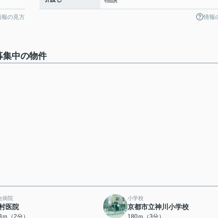
情報の見方
情報
募集中の物件
合病院
小学校
村医院
京都市立神川小学校
43ｍ（2分）
180ｍ（3分）