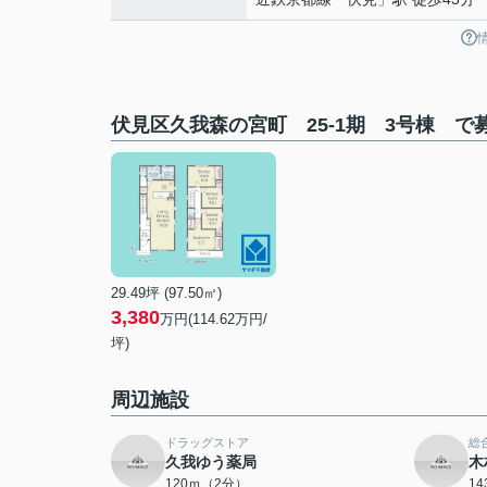
伏見区久我森の宮町 25-1期 3号棟 で
29.49坪 (97.50㎡)
3,380
万円(114.62万円/
坪)
周辺施設
ドラッグストア
総
久我ゆう薬局
木
120ｍ（2分）
1