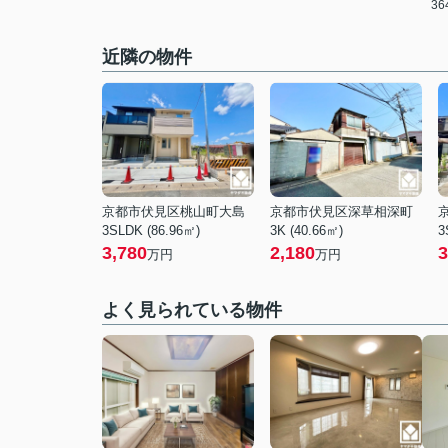
3
近隣の物件
京都市伏見区桃山町大島
京都市伏見区深草相深町
3SLDK (86.96㎡)
3K (40.66㎡)
3
3,780
2,180
3
万円
万円
よく見られている物件