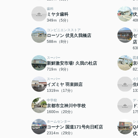
歯科
郵
ミヤタ歯科
伏
349ｍ（5分）
4
コンビニエンスストア
コ
ローソン 伏見久我橋店
セ
588ｍ（8分）
店
6
スーパー
図
新鮮激安市場! 久我の杜店
京
719ｍ（9分）
8
スーパー
小
イズミヤ 羽束師店
生
1319ｍ（17分）
1
中学校
デ
京都市立神川中学校
ド
1600ｍ（20分）
1
ホームセンター
シ
コーナン 国道171号向日町店
Q
2314ｍ（29分）
伏