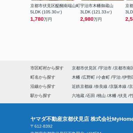
京都市伏見区醍醐南端山町
宇治市木幡御蔵山
京
5LDK (105.30㎡)
3LDK (121.33㎡)
3LD
1,780
2,980
2,
万円
万円
市区町村から探す
京都市伏見区
宇治市
京都市南
町名から探す
木幡
広野町
小倉町
宇治
伊勢
沿線から探す
近鉄京都線
奈良線
京阪本線
駅から探す
六地蔵
石田
桃山
木幡
伏見
ヤマダ不動産京都伏見店 株式会社MyHome
〒612-8392