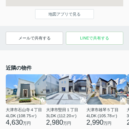
地図アプリで見る
メールで共有する
LINEで共有する
近隣の物件
大津市石山寺４丁目
大津市堅田１丁目
大津市雄琴５丁目
4LDK (108.75㎡)
3LDK (112.20㎡)
4LDK (105.78㎡)
3
4,630
2,980
2,990
万円
万円
万円