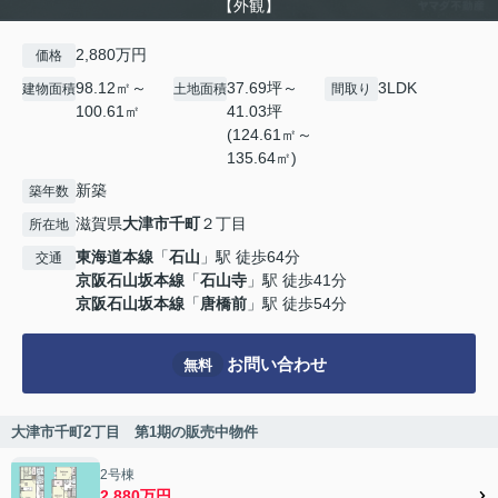
【外観】
2,880万円
価格
98.12㎡～
37.69坪～
3LDK
建物面積
土地面積
間取り
100.61㎡
41.03坪
(124.61㎡～
135.64㎡)
新築
築年数
滋賀県
大津市
千町
２丁目
所在地
東海道本線
「
石山
」駅 徒歩64分
交通
京阪石山坂本線
「
石山寺
」駅 徒歩41分
京阪石山坂本線
「
唐橋前
」駅 徒歩54分
お問い合わせ
無料
大津市千町2丁目 第1期の販売中物件
2号棟
2,880万円