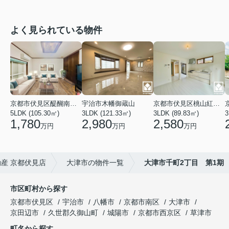
よく見られている物件
京都市伏見区醍醐南端山町
宇治市木幡御蔵山
京都市伏見区桃山紅雪町
5LDK (105.30㎡)
3LDK (121.33㎡)
3LDK (89.83㎡)
3
1,780
2,980
2,580
万円
万円
万円
産 京都伏見店
大津市の物件一覧
大津市千町2丁目 第1期
市区町村から探す
京都市伏見区
宇治市
八幡市
京都市南区
大津市
京田辺市
久世郡久御山町
城陽市
京都市西京区
草津市
町名から探す