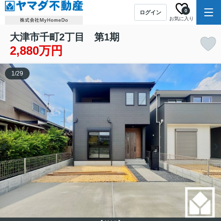
0
ログイン
お気に入り
大津市千町2丁目 第1期
2,880万円
1
/
29