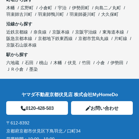
木幡
広野町
小倉町
宇治
伊勢田町
向島二ノ丸町
羽束師古川町
羽束師鴨川町
羽束師菱川町
大久保町
沿線から探す
近鉄京都線
奈良線
京阪本線
京阪宇治線
東海道本線
阪急京都本線
京都地下鉄東西線
京都市営烏丸線
片町線
京阪石山坂本線
駅から探す
六地蔵
石田
桃山
木幡
伏見
竹田
小倉
伊勢田
ＪＲ小倉
墨染
ヤマダ不動産京都伏見店 株式会社MyHomeDo
0120-428-503
お問い合わせ
〒612-8392
京都府京都市伏見区下鳥羽北ノ口町34