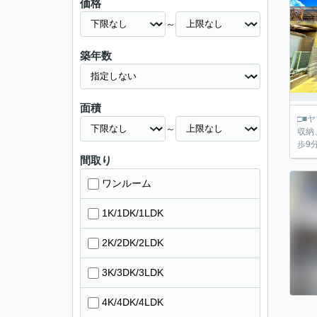
価格
～
築年数
面積
□■ヤマダ不動産 京都伏見
～
収納、W
歩9
間取り
ワンルーム
1K/1DK/1LDK
2K/2DK/2LDK
3K/3DK/3LDK
4K/4DK/4LDK