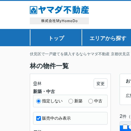
トップ
エリアから探す
伏見区で一戸建てを購入するならヤマダ不動産 京都伏見店
林の物件一覧
お
林
変更
新築・中古
広
指定しない
新築
中古
2
件（
販売中のみ表示