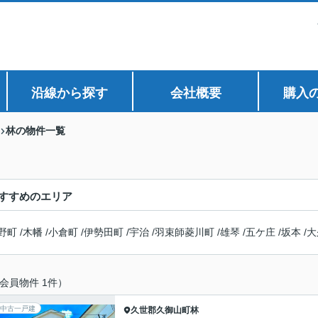
沿線から探す
会社概要
購入
林の物件一覧
すすめのエリア
野町
/
木幡
/
小倉町
/
伊勢田町
/
宇治
/
羽束師菱川町
/
雄琴
/
五ケ庄
/
坂本
/
大
会員物件 1件）
中古一戸建
久世郡久御山町
林