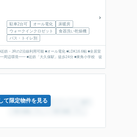
駐車2台可
オール電化
床暖房
ウォークインクロゼット
食器洗い乾燥機
バス・トイレ別
して限定物件を見る