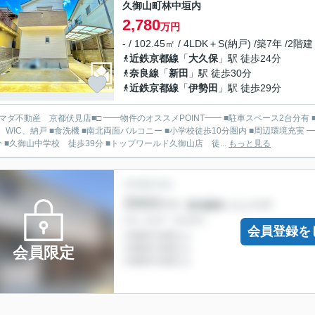
久御山町林中垣内
2,780
万円
- / 102.45㎡ / 4LDK＋S(納戸) /築7年 /2階建
近鉄京都線
「
大久保
」駅 徒歩24分
奈良線
「
新田
」駅 徒歩30分
近鉄京都線
「
伊勢田
」駅 徒歩29分
店■□ ━━物件のオススメPOINT━━ ■駐車スペース2台分有 ■近鉄・JRの2沿線利用可能 ■オール電化 ■LDK16.6帖 ■全居室
IC、納戸 ■食洗機 ■南北両面バルコニー ■小学校徒歩10分圏内 ■周辺環境充実 ━━周辺環境━━ ■近鉄「大久保駅」徒歩24分 ■東角小学校 徒
分 ■久御山中学校 徒歩39分 ■トップワールド久御山店 徒...
もっと見る
会員登録を
会員限定