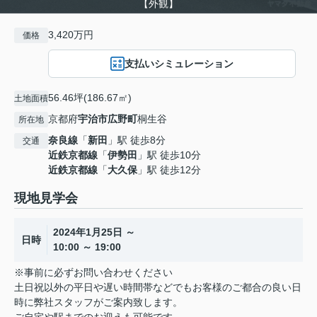
【外観】
3,420万円
価格
支払いシミュレーション
56.46坪(186.67㎡)
土地面積
京都府
宇治市
広野町
桐生谷
所在地
奈良線
「
新田
」駅 徒歩8分
交通
近鉄京都線
「
伊勢田
」駅 徒歩10分
近鉄京都線
「
大久保
」駅 徒歩12分
現地見学会
2024年1月25日 ～
日時
10:00 ～ 19:00
※事前に必ずお問い合わせください
土日祝以外の平日や遅い時間帯などでもお客様のご都合の良い日
時に弊社スタッフがご案内致します。