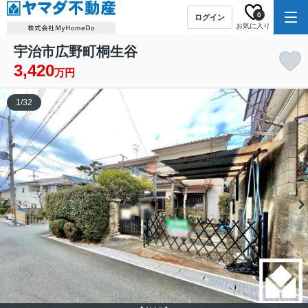
0
ログイン
お気に入り
宇治市広野町桐生谷
3,420
万円
1
/
32