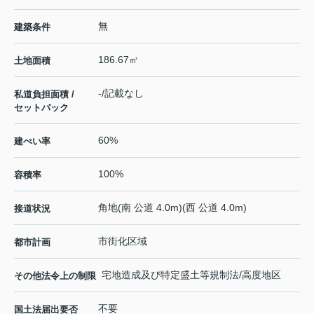
無
建築条件
186.67㎡
土地面積
-/記載なし
私道負担面積 /
セットバック
60%
建ぺい率
100%
容積率
角地(南 公道 4.0m)(西 公道 4.0m)
接道状況
市街化区域
都市計画
宅地造成及び特定盛土等規制法/高度地区
その他法令上の制限
不要
国土法届出要否