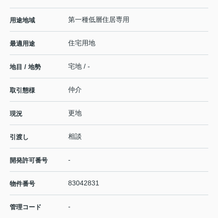
第一種低層住居専用
用途地域
住宅用地
最適用途
宅地 / -
地目 / 地勢
仲介
取引態様
更地
現況
相談
引渡し
-
開発許可番号
83042831
物件番号
-
管理コード