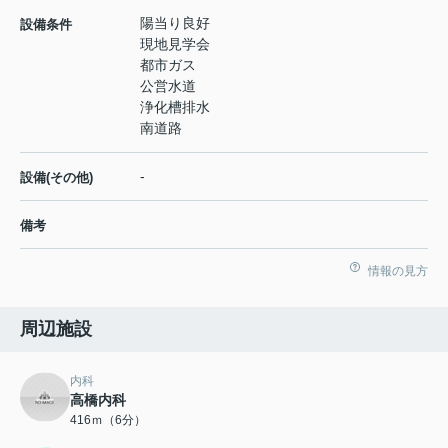
陽当り良好
設備条件
現地見学会
都市ガス
公営水道
浄化槽排水
南道路
-
設備(その他)
備考
情報の見方
周辺施設
内科
高橋内科
416ｍ（6分）