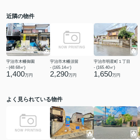
近隣の物件
宇治市木幡御園
宇治市木幡須留
宇治市明星町１丁目
- (48.68㎡)
- (165.14㎡)
- (165.40㎡)
1,400
2,290
1,650
万円
万円
万円
よく見られている物件