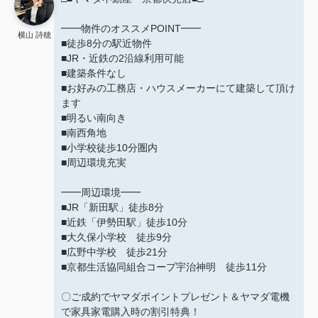
━━物件のオススメPOINT━━
横山 詩穂
■徒歩8分の駅近物件
■JR・近鉄の2沿線利用可能
■建築条件なし
■お好みの工務店・ハウスメーカーにて建築して頂け
ます
■明るい南向き
■南西角地
■小学校徒歩10分圏内
■周辺環境充実
━━周辺環境━━
■JR「新田駅」徒歩8分
■近鉄「伊勢田駅」徒歩10分
■大久保小学校 徒歩9分
■広野中学校 徒歩21分
■京都生活協同組合コープ宇治神明 徒歩11分
〇ご成約でヤマダポイントプレゼント＆ヤマダ電機
で家具家電購入時の割引特典！