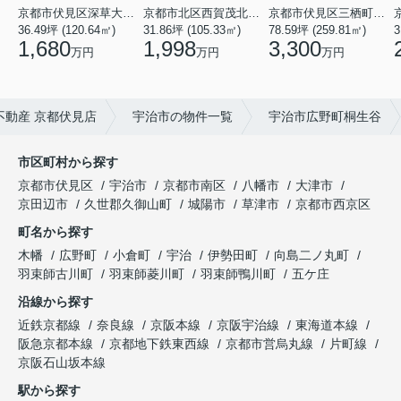
京都市伏見区深草大亀谷万帖敷町
京都市北区西賀茂北鎮守菴町
京都市伏見区三栖町３丁目
36.49坪 (120.64㎡)
31.86坪 (105.33㎡)
78.59坪 (259.81㎡)
3
1,680
1,998
3,300
万円
万円
万円
動産 京都伏見店
宇治市の物件一覧
宇治市広野町桐生谷
市区町村から探す
京都市伏見区
宇治市
京都市南区
八幡市
大津市
京田辺市
久世郡久御山町
城陽市
草津市
京都市西京区
町名から探す
木幡
広野町
小倉町
宇治
伊勢田町
向島二ノ丸町
羽束師古川町
羽束師菱川町
羽束師鴨川町
五ケ庄
沿線から探す
近鉄京都線
奈良線
京阪本線
京阪宇治線
東海道本線
阪急京都本線
京都地下鉄東西線
京都市営烏丸線
片町線
京阪石山坂本線
駅から探す