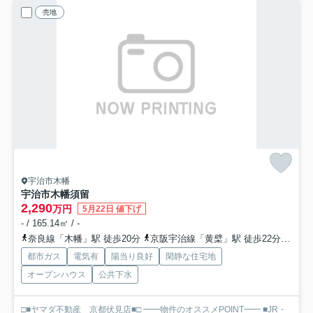
売地
宇治市木幡
宇治市木幡須留
2,290
万円
5月22日 値下げ
- / 165.14㎡ / -
奈良線「木幡」駅 徒歩20分
京阪宇治線「黄檗」駅 徒歩22分
京都
都市ガス
電気有
陽当り良好
閑静な住宅地
オープンハウス
公共下水
□■ヤマダ不動産 京都伏見店■□ ━━物件のオススメPOINT━━ ■JR・