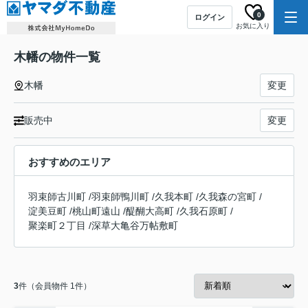
0
ログイン
お気に入り
木幡の物件一覧
木幡
変更
販売中
変更
おすすめのエリア
羽束師古川町
/
羽束師鴨川町
/
久我本町
/
久我森の宮町
/
淀美豆町
/
桃山町遠山
/
醍醐大高町
/
久我石原町
/
聚楽町２丁目
/
深草大亀谷万帖敷町
3
件（会員物件 1件）