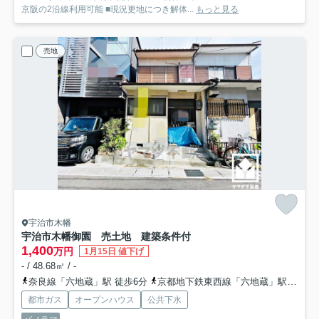
京阪の2沿線利用可能 ■現況更地につき解体...
もっと見る
売地
宇治市木幡
宇治市木幡御園 売土地 建築条件付
1,400
万円
1月15日 値下げ
- / 48.68㎡ / -
奈良線「六地蔵」駅 徒歩6分
京都地下鉄東西線「六地蔵」駅 徒歩7分
都市ガス
オープンハウス
公共下水