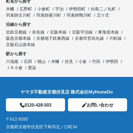
町名から探す
木幡
広野町
小倉町
宇治
伊勢田町
向島二ノ丸町
羽束師古川町
羽束師菱川町
羽束師鴨川町
五ケ庄
沿線から探す
近鉄京都線
奈良線
京阪本線
京阪宇治線
東海道本線
阪急京都本線
京都地下鉄東西線
京都市営烏丸線
片町線
京阪石山坂本線
駅から探す
六地蔵
石田
桃山
木幡
伏見
小倉
竹田
伊勢田
ＪＲ小倉
墨染
ヤマダ不動産京都伏見店 株式会社MyHomeDo
0120-428-503
お問い合わせ
〒612-8392
京都府京都市伏見区下鳥羽北ノ口町34