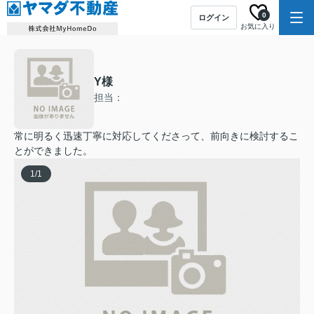
0
ログイン
お気に入り
Y様
担当：
常に明るく迅速丁寧に対応してくださって、前向きに検討するこ
とができました。
1
/
1