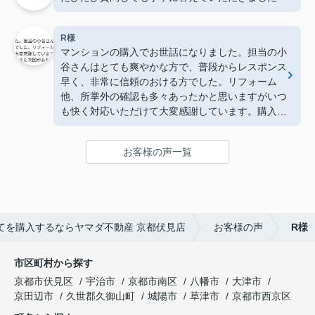
R様
マンションの購入でお世話になりました。担当の小
谷さんはとても爽やかな方で、普段からレスポンス
早く、非常に信頼のおける方でした。リフォーム
他、所掌外の確認も多々あったかと思いますがいつ
も快く対応いただけて大変感謝しています。購入後
も変わらず、引渡し完了まで常々寄り添っていただ
けました。もしまた次回があればぜひ宜しくお願い
お客様の声一覧
します。
てを購入するならヤマダ不動産 京都伏見店
お客様の声
R様
市区町村から探す
京都市伏見区
宇治市
京都市南区
八幡市
大津市
京田辺市
久世郡久御山町
城陽市
草津市
京都市西京区