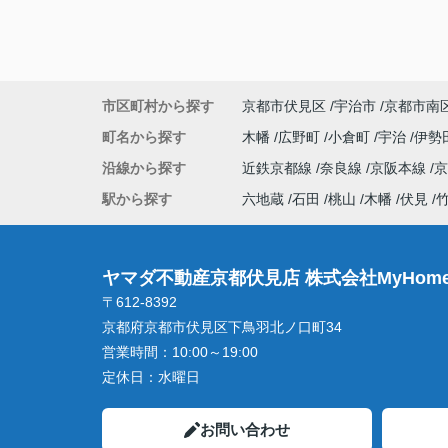
市区町村から探す
京都市伏見区
宇治市
京都市南
町名から探す
木幡
広野町
小倉町
宇治
伊勢
沿線から探す
近鉄京都線
奈良線
京阪本線
駅から探す
六地蔵
石田
桃山
木幡
伏見
ヤマダ不動産京都伏見店 株式会社MyHome
〒612-8392
京都府京都市伏見区下鳥羽北ノ口町34
営業時間：
10:00～19:00
定休日：
水曜日
お問い合わせ