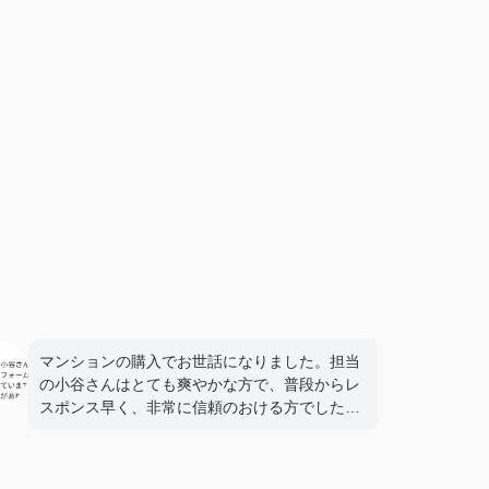
マンションの購入でお世話になりました。担当
の小谷さんはとても爽やかな方で、普段からレ
スポンス早く、非常に信頼のおける方でした。
リフォーム他、所掌外の確認も多々あったかと
思いますがいつも快く対応いただけて大変感謝
しています。購入後も変わらず、引渡し完了ま