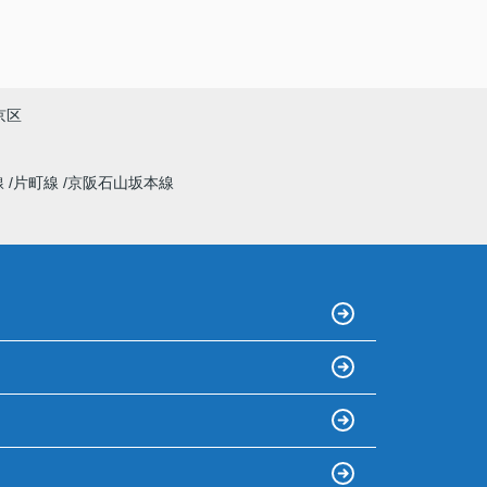
で常々寄り添っていただけました。もしまた次
回があればぜひ宜しくお願いします。
京区
線
片町線
京阪石山坂本線