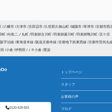
区
八幡市
大津市
京田辺市
久世郡久御山町
城陽市
草津市
京都市西
田町
向島二ノ丸町
羽束師古川町
羽束師菱川町
羽束師鴨川町
五ケ庄
京阪宇治線
東海道本線
阪急京都本線
京都地下鉄東西線
京都市営烏丸
竹田
小倉
伊勢田
ＪＲ小倉
墨染
Do
トップページ
スタッフ
お客様の声
0120-428-503
ブログ