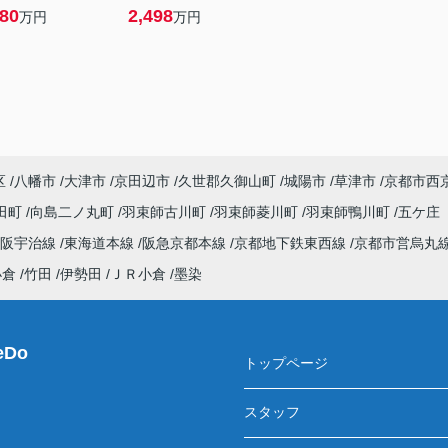
580
2,498
万円
万円
区
八幡市
大津市
京田辺市
久世郡久御山町
城陽市
草津市
京都市西
田町
向島二ノ丸町
羽束師古川町
羽束師菱川町
羽束師鴨川町
五ケ庄
京阪宇治線
東海道本線
阪急京都本線
京都地下鉄東西線
京都市営烏丸
小倉
竹田
伊勢田
ＪＲ小倉
墨染
Do
トップページ
スタッフ