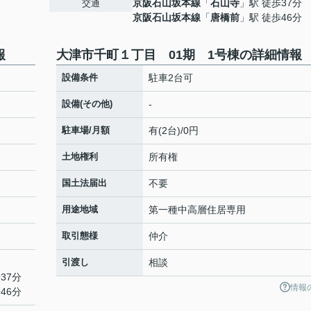
京阪石山坂本線
「
石山寺
」駅 徒歩37分
交通
京阪石山坂本線
「
唐橋前
」駅 徒歩46分
報
大津市千町１丁目 01期 1号棟の詳細情報
設備条件
駐車2台可
設備(その他)
-
駐車場/月額
有(2台)/0円
土地権利
所有権
国土法届出
不要
用途地域
第一種中高層住居専用
取引態様
仲介
引渡し
相談
37分
情報
46分