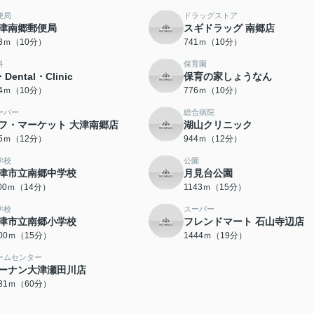
便局
ドラッグストア
津南郷郵便局
スギドラッグ 南郷店
23ｍ（10分）
741ｍ（10分）
科
保育園
Dental・Clinic
保育の家しょうなん
74ｍ（10分）
776ｍ（10分）
ーパー
総合病院
フ・マーケット 大津南郷店
湖山クリニック
25ｍ（12分）
944ｍ（12分）
学校
公園
津市立南郷中学校
月見台公園
100ｍ（14分）
1143ｍ（15分）
学校
スーパー
津市立南郷小学校
フレンドマート 石山寺辺店
200ｍ（15分）
1444ｍ（19分）
ームセンター
ーナン大津瀬田川店
731ｍ（60分）