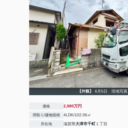
【外観】
6月5日 現地写真
2,980万円
価格
4LDK/102.06㎡
間取り/建物面積
滋賀県
大津市
千町
１丁目
所在地