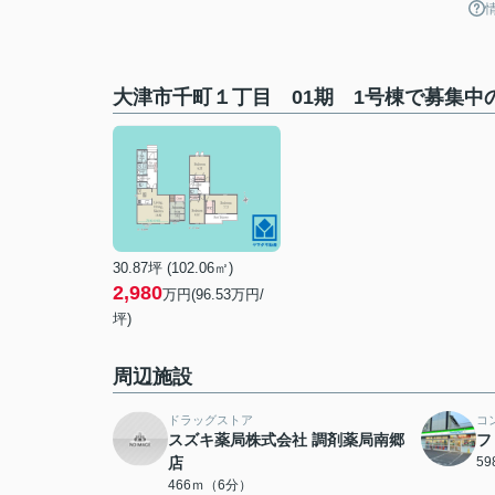
大津市千町１丁目 01期 1号棟で募集中
30.87坪 (102.06㎡)
2,980
万円(96.53万円/
坪)
周辺施設
ドラッグストア
コ
スズキ薬局株式会社 調剤薬局南郷
フ
店
5
466ｍ（6分）