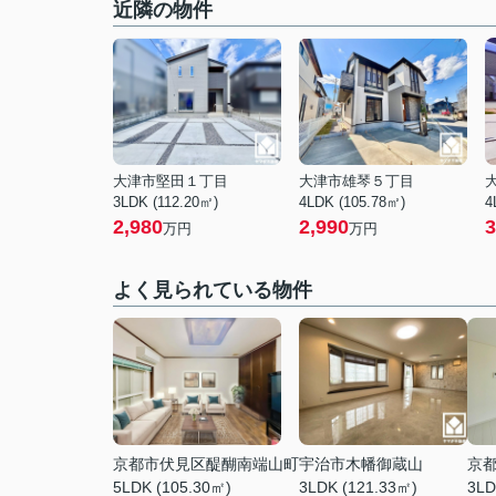
近隣の物件
大津市堅田１丁目
大津市雄琴５丁目
3LDK (112.20㎡)
4LDK (105.78㎡)
4
2,980
2,990
3
万円
万円
よく見られている物件
京都市伏見区醍醐南端山町
宇治市木幡御蔵山
京
5LDK (105.30㎡)
3LDK (121.33㎡)
3LD