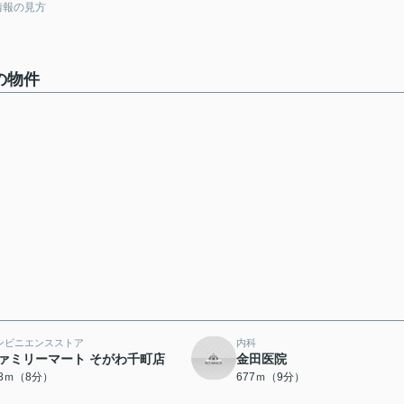
情報の見方
の物件
ンビニエンスストア
内科
ァミリーマート そがわ千町店
金田医院
98ｍ（8分）
677ｍ（9分）