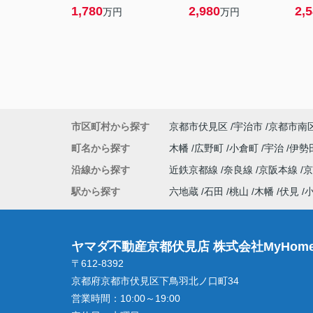
1,780
2,980
2,
万円
万円
市区町村から探す
京都市伏見区
宇治市
京都市南
町名から探す
木幡
広野町
小倉町
宇治
伊勢
沿線から探す
近鉄京都線
奈良線
京阪本線
駅から探す
六地蔵
石田
桃山
木幡
伏見
ヤマダ不動産京都伏見店 株式会社MyHome
〒612-8392
京都府京都市伏見区下鳥羽北ノ口町34
営業時間：
10:00～19:00