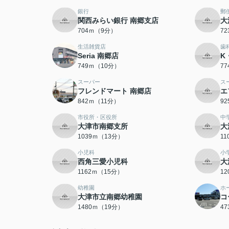
銀行
郵
関西みらい銀行 南郷支店
大
704ｍ（9分）
7
生活雑貨店
歯
Seria 南郷店
K・
749ｍ（10分）
7
スーパー
ス
フレンドマート 南郷店
エ
842ｍ（11分）
9
市役所・区役所
中
大津市南郷支所
大
1039ｍ（13分）
1
小児科
小
西角三愛小児科
大
1162ｍ（15分）
1
幼稚園
ホ
大津市立南郷幼稚園
コ
1480ｍ（19分）
4