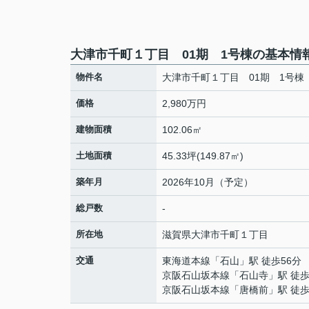
大津市千町１丁目 01期 1号棟の基本情
物件名
大津市千町１丁目 01期 1号棟
価格
2,980万円
建物面積
102.06㎡
土地面積
45.33坪(149.87㎡)
築年月
2026年10月（予定）
総戸数
-
所在地
滋賀県
大津市
千町
１丁目
交通
東海道本線
「
石山
」駅 徒歩56分
京阪石山坂本線
「
石山寺
」駅 徒歩
京阪石山坂本線
「
唐橋前
」駅 徒歩