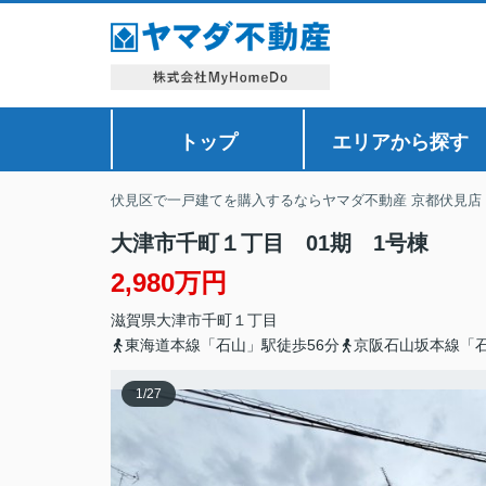
トップ
エリアから探す
伏見区で一戸建てを購入するならヤマダ不動産 京都伏見店
大津市千町１丁目 01期 1号棟
2,980万円
滋賀県
大津市
千町
１丁目
東海道本線「石山」駅徒歩56分
京阪石山坂本線「石
1
/
27