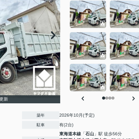
更新
2026年10月(予定)
築年
有(2台)
駐車
東海道本線
「
石山
」駅 徒歩56分