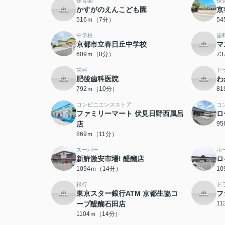
保育園
保
かすがのえんこども園
京
516ｍ（7分）
5
中学校
歯
京都市立春日丘中学校
マ
609ｍ（8分）
7
歯科
ド
肥後歯科医院
わ
792ｍ（10分）
8
コンビニエンスストア
コ
ファミリーマート 伏見日野西風呂
ロ
店
9
869ｍ（11分）
スーパー
ホ
新鮮激安市場! 醍醐店
ロ
1094ｍ（14分）
1
銀行
ド
東京スター銀行ATM 京都生協コ
フ
ープ醍醐石田店
1
1104ｍ（14分）