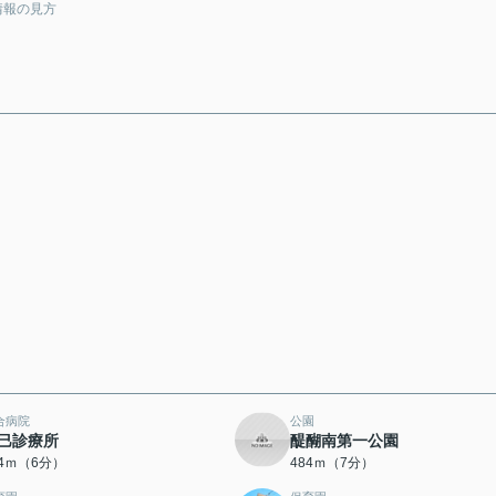
情報の見方
合病院
公園
巳診療所
醍醐南第一公園
74ｍ（6分）
484ｍ（7分）