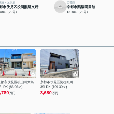
役所・区役所
図書館
都市伏見区役所醍醐支所
京都市醍醐図書館
560ｍ（20分）
1818ｍ（23分）
京都市伏見区桃山町大島
京都市伏見区淀樋爪町
SLDK (86.96㎡)
3SLDK (109.30㎡)
,780
3,680
万円
万円