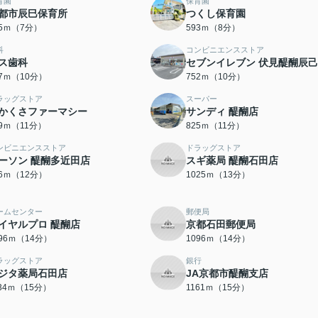
育園
保育園
都市辰巳保育所
つくし保育園
45ｍ（7分）
593ｍ（8分）
科
コンビニエンスストア
ス歯科
セブンイレブン 伏見醍醐辰
37ｍ（10分）
752ｍ（10分）
ラッグストア
スーパー
かくさファーマシー
サンディ 醍醐店
19ｍ（11分）
825ｍ（11分）
ンビニエンスストア
ドラッグストア
ーソン 醍醐多近田店
スギ薬局 醍醐石田店
56ｍ（12分）
1025ｍ（13分）
ームセンター
郵便局
イヤルプロ 醍醐店
京都石田郵便局
096ｍ（14分）
1096ｍ（14分）
ラッグストア
銀行
ジタ薬局石田店
JA京都市醍醐支店
134ｍ（15分）
1161ｍ（15分）