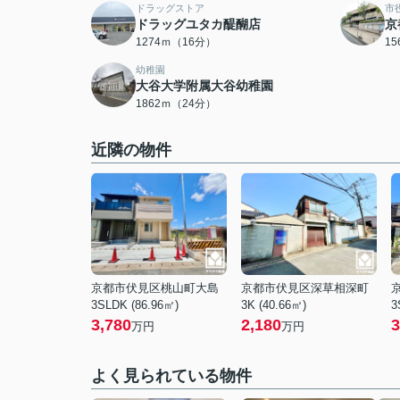
ドラッグストア
市
ドラッグユタカ醍醐店
京
1274ｍ（16分）
1
幼稚園
大谷大学附属大谷幼稚園
1862ｍ（24分）
近隣の物件
京都市伏見区桃山町大島
京都市伏見区深草相深町
3SLDK (86.96㎡)
3K (40.66㎡)
3
3,780
2,180
3
万円
万円
よく見られている物件