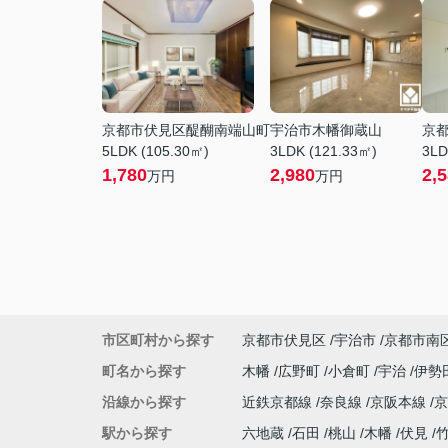
京都市伏見区醍醐南端山町
宇治市木幡御蔵山
京
5LDK (105.30㎡)
3LDK (121.33㎡)
3LD
1,780
2,980
2,
万円
万円
市区町村から探す
京都市伏見区
宇治市
京都市南
町名から探す
木幡
広野町
小倉町
宇治
伊勢
沿線から探す
近鉄京都線
奈良線
京阪本線
駅から探す
六地蔵
石田
桃山
木幡
伏見