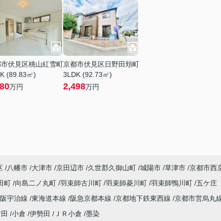
都市伏見区桃山紅雪町
京都市伏見区日野田頬町
K (89.83㎡)
3LDK (92.73㎡)
580
2,498
万円
万円
区
八幡市
大津市
京田辺市
久世郡久御山町
城陽市
草津市
京都市西
田町
向島二ノ丸町
羽束師古川町
羽束師菱川町
羽束師鴨川町
五ケ庄
京阪宇治線
東海道本線
阪急京都本線
京都地下鉄東西線
京都市営烏丸
竹田
小倉
伊勢田
ＪＲ小倉
墨染