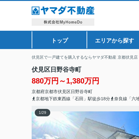
トップ
エリアから探す
伏見区で一戸建てを購入するならヤマダ不動産 京都伏見店
伏見区日野谷寺町
880万円～1,380万円
京都府
京都市伏見区
日野谷寺町
京都地下鉄東西線「石田」駅徒歩18分
奈良線「六地
1
/
29