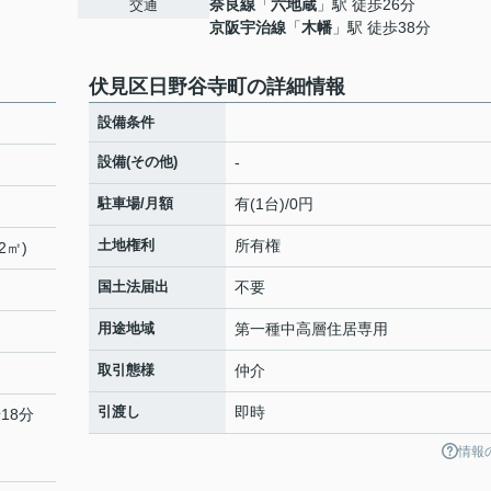
奈良線
「
六地蔵
」駅 徒歩26分
交通
京阪宇治線
「
木幡
」駅 徒歩38分
伏見区日野谷寺町の詳細情報
設備条件
設備(その他)
-
駐車場/月額
有(1台)/0円
土地権利
所有権
2㎡)
国土法届出
不要
用途地域
第一種中高層住居専用
取引態様
仲介
引渡し
即時
18分
情報