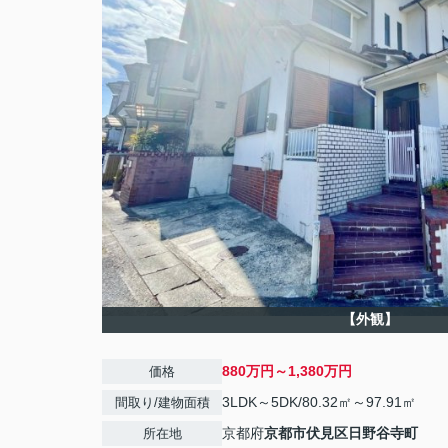
【外観】
880万円～1,380万円
価格
3LDK～5DK/80.32㎡～97.91㎡
間取り/建物面積
京都府
京都市伏見区
日野谷寺町
所在地