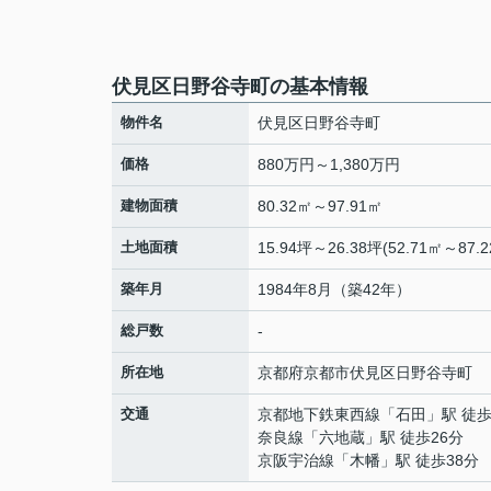
伏見区日野谷寺町の基本情報
物件名
伏見区日野谷寺町
価格
880万円～1,380万円
建物面積
80.32㎡～97.91㎡
土地面積
15.94坪～26.38坪(52.71㎡～87.2
築年月
1984年8月（築42年）
総戸数
-
所在地
京都府
京都市伏見区
日野谷寺町
交通
京都地下鉄東西線
「
石田
」駅 徒歩
奈良線
「
六地蔵
」駅 徒歩26分
京阪宇治線
「
木幡
」駅 徒歩38分