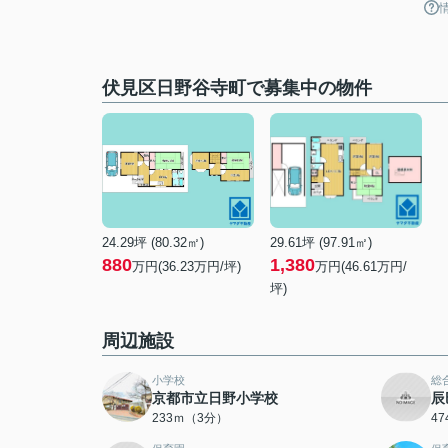
伏見区日野谷寺町で募集中の物件
24.29坪 (80.32㎡)
29.61坪 (97.91㎡)
880
1,380
万円(36.23万円/坪)
万円(46.61万円/
坪)
周辺施設
小学校
総
京都市立日野小学校
辰
233ｍ（3分）
4