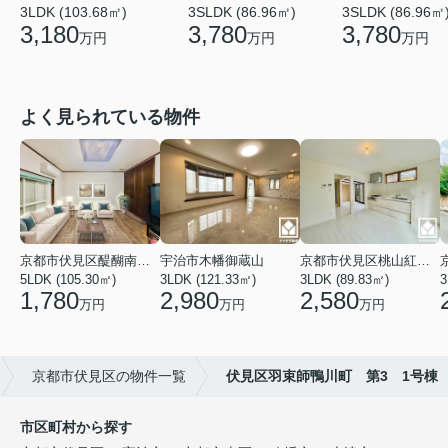
3LDK (103.68㎡)
3SLDK (86.96㎡)
3SLDK (86.96㎡
3,180
3,780
3,780
万円
万円
万円
よく見られている物件
京都市伏見区醍醐南端山町
宇治市木幡御蔵山
京都市伏見区桃山紅雪町
5LDK (105.30㎡)
3LDK (121.33㎡)
3LDK (89.83㎡)
3
1,780
2,980
2,580
万円
万円
万円
京都市伏見区の物件一覧
伏見区羽束師鴨川町 第3 1号棟
市区町村から探す