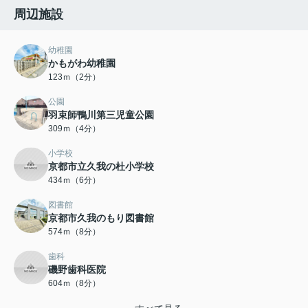
周辺施設
幼稚園
かもがわ幼稚園
123ｍ（2分）
公園
羽束師鴨川第三児童公園
309ｍ（4分）
小学校
京都市立久我の杜小学校
434ｍ（6分）
図書館
京都市久我のもり図書館
574ｍ（8分）
歯科
磯野歯科医院
604ｍ（8分）