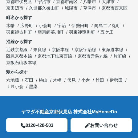
京都市伏見区
宇治市
京都市南区
八幡市
大津市
京田辺市
久世郡久御山町
城陽市
草津市
京都市西京区
町名から探す
木幡
広野町
小倉町
宇治
伊勢田町
向島二ノ丸町
羽束師古川町
羽束師菱川町
羽束師鴨川町
五ケ庄
沿線から探す
近鉄京都線
奈良線
京阪本線
京阪宇治線
東海道本線
阪急京都本線
京都地下鉄東西線
京都市営烏丸線
片町線
京阪石山坂本線
駅から探す
六地蔵
石田
桃山
木幡
伏見
小倉
竹田
伊勢田
ＪＲ小倉
墨染
ヤマダ不動産京都伏見店 株式会社MyHomeDo
0120-428-503
お問い合わせ