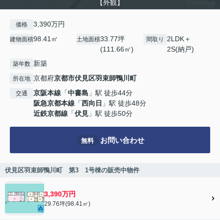
【外観】
3,390万円
価格
98.41㎡
33.77坪
2LDK＋
建物面積
土地面積
間取り
(111.66㎡)
2S(納戸)
新築
築年数
京都府
京都市伏見区
羽束師鴨川町
所在地
京阪本線
「
中書島
」駅 徒歩44分
交通
阪急京都本線
「
西向日
」駅 徒歩48分
近鉄京都線
「
伏見
」駅 徒歩50分
お問い合わせ
無料
伏見区羽束師鴨川町 第3 1号棟の販売中物件
3,390万円
29.76坪(98.41㎡)