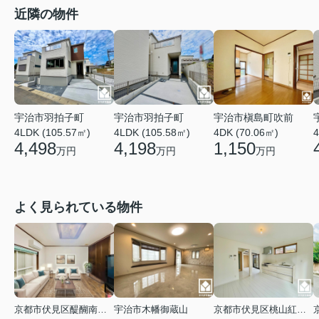
近隣の物件
宇治市羽拍子町
宇治市羽拍子町
宇治市槇島町吹前
4LDK (105.57㎡)
4LDK (105.58㎡)
4DK (70.06㎡)
4
4,498
4,198
1,150
万円
万円
万円
よく見られている物件
京都市伏見区醍醐南端山町
宇治市木幡御蔵山
京都市伏見区桃山紅雪町