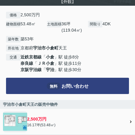
【外観】
2,500万円
価格
53.48㎡
36坪
4DK
建物面積
土地面積
間取り
(119.04㎡)
築53年
築年数
京都府
宇治市
小倉町
天王
所在地
近鉄京都線
「
小倉
」駅 徒歩8分
交通
奈良線
「
ＪＲ小倉
」駅 徒歩11分
京阪宇治線
「
宇治
」駅 徒歩30分
お問い合わせ
無料
宇治市小倉町天王の販売中物件
2,500万円
16.17坪(53.48㎡)