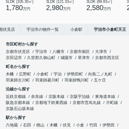
5LDK (105.30㎡)
3LDK (121.33㎡)
3LDK (89.83㎡)
3
1,780
2,980
2,580
万円
万円
万円
都伏見店
宇治市の物件一覧
小倉駅
宇治市小倉町天王
市区町村から探す
京都市伏見区
宇治市
八幡市
京都市南区
大津市
京田辺市
久世郡久御山町
城陽市
草津市
京都市西京区
町名から探す
木幡
広野町
小倉町
宇治
伊勢田町
向島二ノ丸町
羽束師古川町
羽束師菱川町
羽束師鴨川町
五ケ庄
沿線から探す
近鉄京都線
奈良線
京阪本線
京阪宇治線
東海道本線
阪急京都本線
京都地下鉄東西線
京都市営烏丸線
片町線
京阪石山坂本線
駅から探す
六地蔵
石田
桃山
木幡
伏見
小倉
竹田
伊勢田